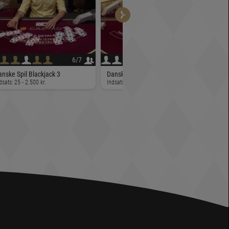
6
/
7
2
/
7
anske Spil Blackjack 3
Danske Spil Blackjack 4
Dan
dsats: 25 - 2.500 kr.
Indsats: 50 - 2.500 kr.
Inds