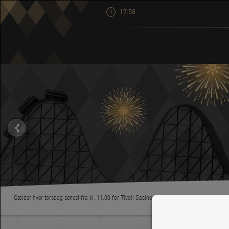
17:58
Gælder hver torsdag senest fra kl. 11.00 for Tivoli Casino+ spillere. Antallet af Gratis C