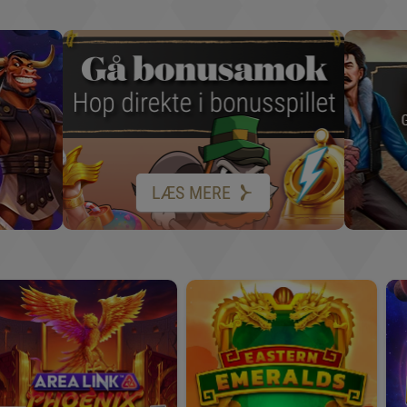
LÆS MERE