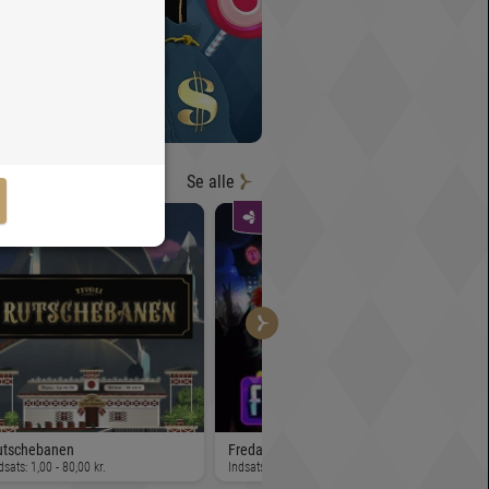
PIL
Se alle
EKSKLUSIVT
EKSKLUSIVT
utschebanen
FredagsRock
Tiv
dsats: 1,00 - 80,00 kr.
Indsats: 2,00 - 100,00 kr.
Inds