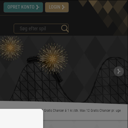
OPRET KONTO
LOGIN
kr., modtager du hhv. 4, 8 el. 12 Gratis Chancer á 1 kr./stk. Max 12 Gratis Chancer pr. uge