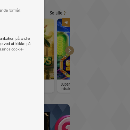
gende formål:
Se alle
NYT SPIL
NYT SPIL
unikation på andre
ge ved at klikke på
Casinos cookie-
ade Legends
Super Serge
Sto
dsats: 1,00 - 100,00 kr.
Indsats: 1,00 - 100,00 kr.
Inds