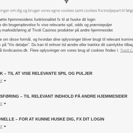
ninger om dig og bruger vores egne cookies samt cookies fra tredjepart til føl
tøtte hjemmesidens funktionalitet fx til at huske dit login
NYT SPIL
NYT SPIL
re din brugeroplevelse fx vise relevante spil, odds og præmiepuljer
ig markedsføring af Tivoli Casinos produkter på andre hjemmesider.
e om disse formål, og hvordan dine oplysninger bliver brugt til relevant komm
 på “Vis detaljer”. Du kan til enhver tid ændre eller trække dit samtykke tilba
Tivoli 
 tivolicasino.dk. Flere oplysninger om vores brug af cookies findes i:
IK – TIL AT VISE RELEVANTE SPIL OG PULJER
er
Mr Oinksters Hold and Win 10000
Trevor Hunter
J
Indsats: 0,20 - 60,00 kr.
Indsats: 1,00 - 100,00 kr.
In
FØRING – TIL RELEVANT INDHOLD PÅ ANDRE HJEMMESIDER
er
NELLE – FOR AT KUNNE HUSKE DIG, FX DIT LOGIN
er