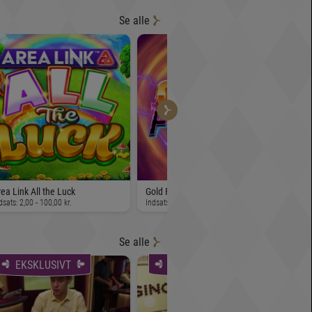
Se alle
ea Link All the Luck
Gold Fusion
Wo
dsats: 2,00 - 100,00 kr.
Indsats: 0,20 - 100,00 kr.
Inds
Se alle
EKSKLUSIVT
EKSKLUSIVT