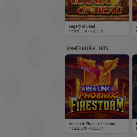
Legacy of Dead
Indsats: 0,10 - 100,00 kr.
GAMES GLOBAL HITS
Area Link Phoenix Firestorm
Indsats: 2,00 - 100,00 kr.