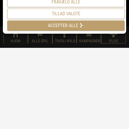
FRAVÆLG ALLE
TILLAD VALGTE
SPIL MED OMTANKE
Spil aldrig for mere, end du har råd til at tabe og husk at tage pauser. Læs
ACCEPTER ALLE
mere
her
.
HJEM
ALLE SPIL
TIVOLI WILD
KAMPAGNER
PLUS
Du skal være over 18 år for at kunne spille hos
Tivoli Casino.
Du kan udelukke dig fra spil via ROFUS.
Danske Spil koncernen kontrolleres af