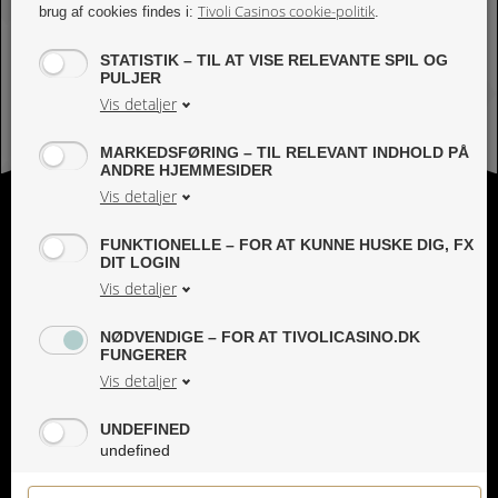
Tivoli Casinos cookie-politik
brug af cookies findes i:
.
STATISTIK – TIL AT VISE RELEVANTE SPIL OG
PULJER
Vis detaljer
MARKEDSFØRING – TIL RELEVANT INDHOLD PÅ
ANDRE HJEMMESIDER
Vis detaljer
VILKÅR OG POLITIKKER
FUNKTIONELLE – FOR AT KUNNE HUSKE DIG, FX
DIT LOGIN
Vi har samlet alle vores vilkår og politikker som du kan læse
her
Vis detaljer
SPØRGSMÅL OG SVAR
NØDVENDIGE – FOR AT TIVOLICASINO.DK
FUNGERER
Måske finder du svaret på dit spørgsmål her. Ellers er du meget velkommen
Vis detaljer
til at kontakte
kundeservice
.
UNDEFINED
KUNDESERVICE
undefined
Hvis du har brug for hjælp, er du meget velkommen til at kontakte
kundeservice
.