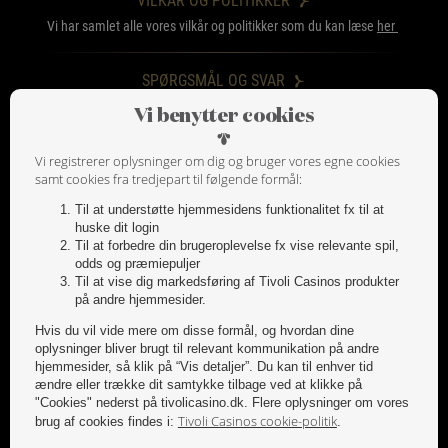
VILKÅR OG POLITIKKER
Vi har samlet alle vores vilkår og politikker som du kan læse
her
SPØRGSMÅL OG SVAR
Måske finder du svaret på dit spørgsmål her. Ellers er du meget velkommen
Vi benytter cookies
til at kontakte
kundeservice
.
Vi registrerer oplysninger om dig og bruger vores egne cookies
samt cookies fra tredjepart til følgende formål:
KUNDESERVICE
Hvis du har brug for hjælp, er du meget velkommen til at kontakte
Til at understøtte hjemmesidens funktionalitet fx til at
huske dit login
kundeservice
.
Til at forbedre din brugeroplevelse fx vise relevante spil,
odds og præmiepuljer
SPIL MED OMTANKE
Til at vise dig markedsføring af Tivoli Casinos produkter
på andre hjemmesider.
Spil aldrig for mere, end du har råd til at tabe og husk at tage pauser. Læs
mere
her
.
Hvis du vil vide mere om disse formål, og hvordan dine
oplysninger bliver brugt til relevant kommunikation på andre
hjemmesider, så klik på “Vis detaljer”. Du kan til enhver tid
ændre eller trække dit samtykke tilbage ved at klikke på
"Cookies" nederst på tivolicasino.dk. Flere oplysninger om vores
Du skal være over 18 år for at kunne spille hos
Tivoli Casinos cookie-politik
brug af cookies findes i:
.
Tivoli Casino.