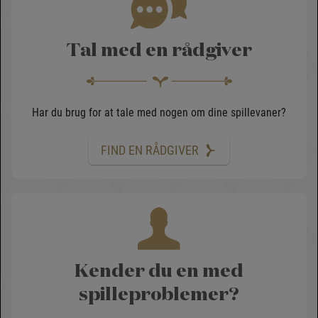
Tal med en rådgiver
Har du brug for at tale med nogen om dine spillevaner?
FIND EN RÅDGIVER
Kender du en med
spilleproblemer?