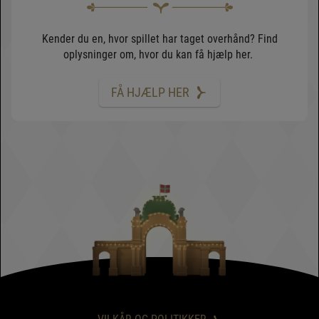
Kender du en, hvor spillet har taget overhånd? Find
oplysninger om, hvor du kan få hjælp her.
FÅ HJÆLP HER