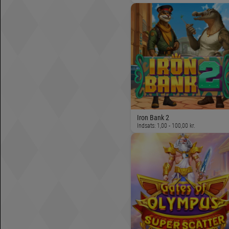
Iron Bank 2
Indsats: 1,00 - 100,00 kr.