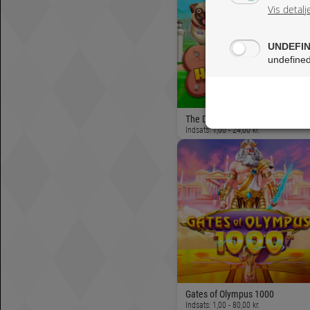
Vis detalj
UNDEFI
undefine
The Dog House Multihold
Indsats: 1,00 - 24,00 kr.
Gates of Olympus 1000
Indsats: 1,00 - 80,00 kr.