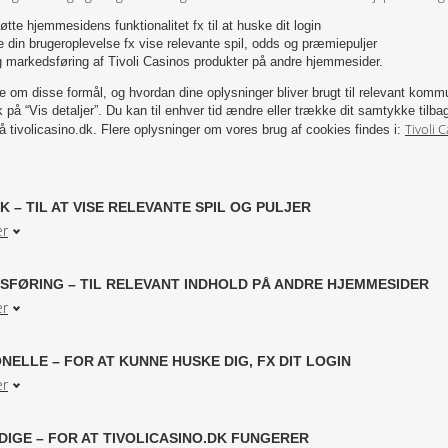
tøtte hjemmesidens funktionalitet fx til at huske dit login
re din brugeroplevelse fx vise relevante spil, odds og præmiepuljer
ig markedsføring af Tivoli Casinos produkter på andre hjemmesider.
e om disse formål, og hvordan dine oplysninger bliver brugt til relevant komm
 på “Vis detaljer”. Du kan til enhver tid ændre eller trække dit samtykke tilba
16 Coins x5000 Easter Jackpots
Money Train 4
Tivoli 
 tivolicasino.dk. Flere oplysninger om vores brug af cookies findes i:
Indsats: 1,00 - 100,00 kr.
Indsats: 1,00 - 12,00 kr.
IK – TIL AT VISE RELEVANTE SPIL OG PULJER
er
FØRING – TIL RELEVANT INDHOLD PÅ ANDRE HJEMMESIDER
er
NELLE – FOR AT KUNNE HUSKE DIG, FX DIT LOGIN
Wanted Dead or A Wild
13th Trial Hercules Abyssways
er
Indsats: 2,00 - 100,00 kr.
Indsats: 1,00 - 100,00 kr.
IGE – FOR AT TIVOLICASINO.DK FUNGERER