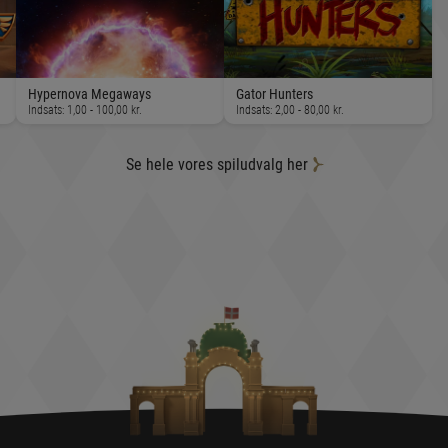
Hypernova Megaways
Gator Hunters
Indsats: 1,00 - 100,00 kr.
Indsats: 2,00 - 80,00 kr.
Se hele vores spiludvalg her