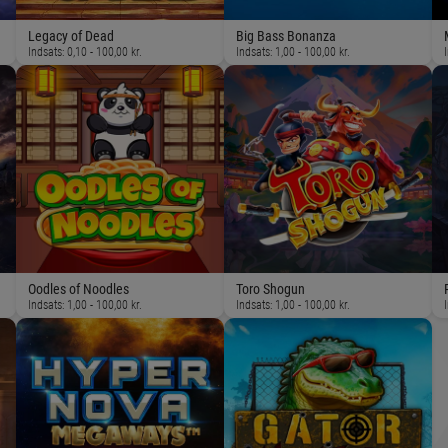
Legacy of Dead
Big Bass Bonanza
Indsats: 0,10 - 100,00 kr.
Indsats: 1,00 - 100,00 kr.
Oodles of Noodles
Toro Shogun
Indsats: 1,00 - 100,00 kr.
Indsats: 1,00 - 100,00 kr.