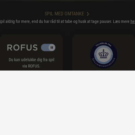
SPIL MED OMTANKE
pil aldrig for mere, end du har råd til at tabe og husk at tage pauser. Læs mere
he
Du kan udelukke dig fra spil
via ROFUS.
Danske Spil koncernen
kontrolleres af
Spillemyndigheden.
Udbydes af Danske Licens Spil A/S