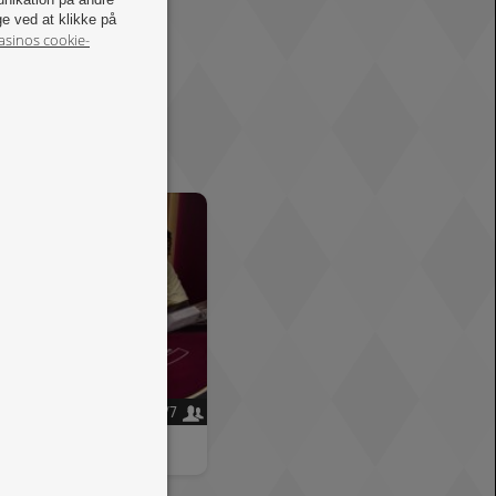
ge ved at klikke på
jack
Casinos cookie-
l Blackjack-bordene.
n.
EKSKLUSIVT
0
/
7
anske Spil Blackjack 6
dsats: 50 - 2.500 kr.