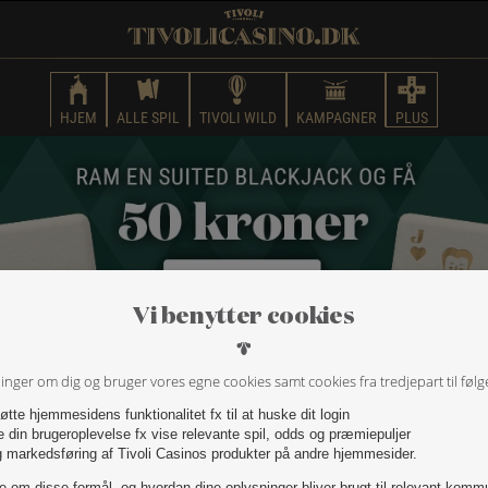
HJEM
ALLE SPIL
TIVOLI WILD
KAMPAGNER
PLUS
Vi benytter cookies
ninger om dig og bruger vores egne cookies samt cookies fra tredjepart til føl
tøtte hjemmesidens funktionalitet fx til at huske dit login
ælder hver torsdag mellem kl. 18 og midnat på Danske Spil Blackjack borde. Øvrige regler gælde
re din brugeroplevelse fx vise relevante spil, odds og præmiepuljer
ig markedsføring af Tivoli Casinos produkter på andre hjemmesider.
e om disse formål, og hvordan dine oplysninger bliver brugt til relevant komm