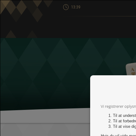
13:39
Vi registrerer oplys
Til at unders
G
Til at forbed
Til at vise d
Hvis du vil vide mer