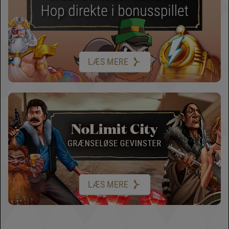
LÆS MERE
LÆS MERE