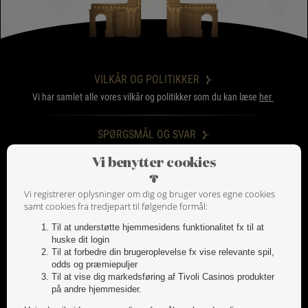
VILKÅR OG POLITIKKER
Vi har samlet alle vores vilkår og politikker som du kan læse
her
SPØRGSMÅL OG SVAR
Måske finder du svaret på dit spørgsmål her. Ellers er du meget velkommen
Vi benytter cookies
til at kontakte
kundeservice
.
Vi registrerer oplysninger om dig og bruger vores egne cookies
KUNDESERVICE
samt cookies fra tredjepart til følgende formål:
Hvis du har brug for hjælp, er du meget velkommen til at kontakte
Til at understøtte hjemmesidens funktionalitet fx til at
kundeservice
.
huske dit login
Til at forbedre din brugeroplevelse fx vise relevante spil,
odds og præmiepuljer
SPIL MED OMTANKE
Til at vise dig markedsføring af Tivoli Casinos produkter
på andre hjemmesider.
Spil aldrig for mere, end du har råd til at tabe og husk at tage pauser. Læs
mere
her
.