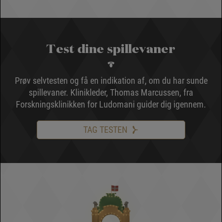
Test dine spillevaner
Prøv selvtesten og få en indikation af, om du har sunde
spillevaner. Klinikleder, Thomas Marcussen, fra
Forskningsklinikken for Ludomani guider dig igennem.
TAG TESTEN